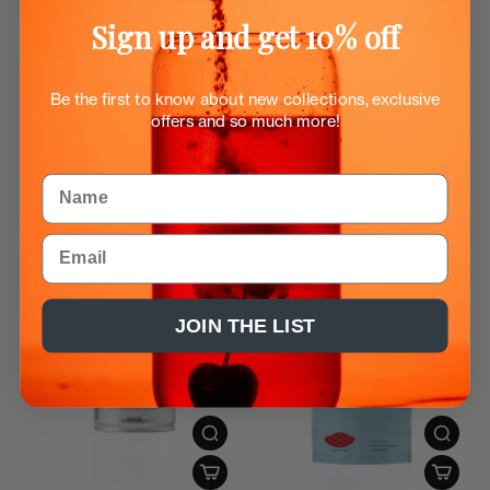
Sign up and get 10% off
Termo nadčasová fľaša
Vyčisti moju fľašu
Be the first to know about new collections, exclusive
Sorbetto
Od
1.90 EUR
offers and so much more!
34.00 EUR
Name
Email
JOIN THE LIST