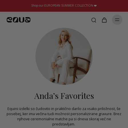
Shop our EUROPEAN SUMMER COLLECTION ❤️
Anda’s Favorites
Equini izdelki so čudovito in praktično darilo za vsako priložnost, še
posebej, ker ima večina tudi možnost personalizirane gravure. Brez
njihove ceremonialne matche pa si dneva skoraj več ne
predstavljam.