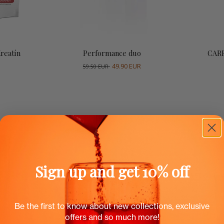
ti
Vybrať možnosti
P
reatín
Performance duo
CAR
49.90 EUR
59.50 EUR
Sign up and get 10% off
Be the first to know about new collections, exclusive
offers and so much more!