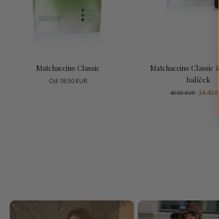
Vybrať možnosti
Pridať do koší
Matchaccino Classic
Matchaccino Classic š
balíček
Od
18.50 EUR
34.40 
40.50 EUR