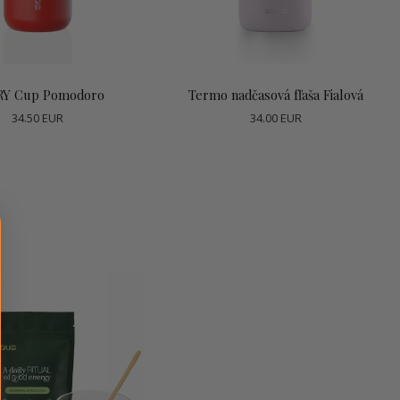
ridať do košíka
Vybrať možnosti
RY Cup Pomodoro
Termo nadčasová fľaša Fialová
34.50 EUR
34.00 EUR