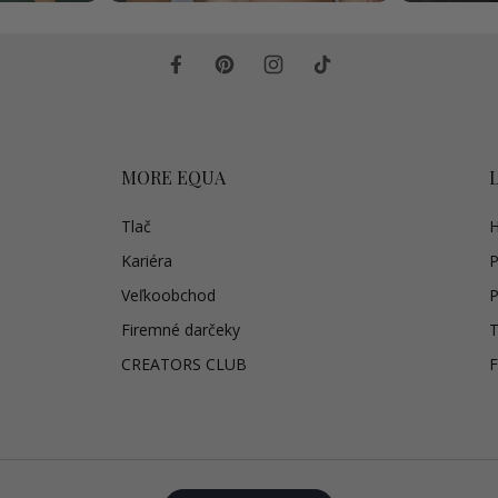
MORE EQUA
Tlač
H
Kariéra
P
Veľkoobchod
P
Firemné darčeky
T
CREATORS CLUB
F