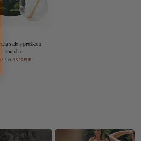
ridať do košíka
vacia sada s práškom
matcha
58.20 EUR
.45 EUR