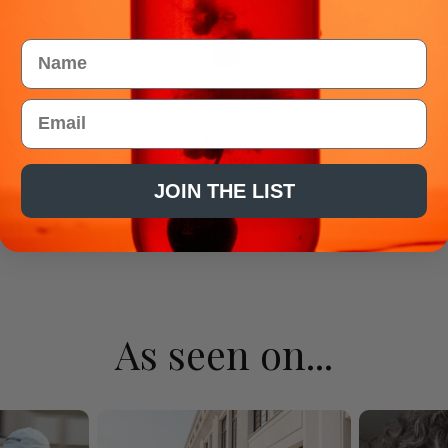
Name
Email
ka
Pridať do košíka
P
tartovací
Nabíjateľný napenovač
Štarto
22.00 EUR
JOIN THE LIST
EUR
68
As seen on...