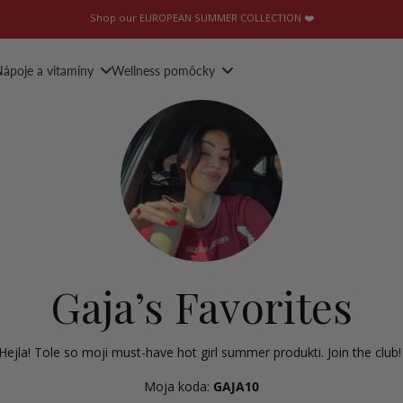
Shop our EUROPEAN SUMMER COLLECTION ❤️
ápoje a vitamíny
Wellness pomôcky
Gaja’s Favorites
Hejla! Tole so moji must-have hot girl summer produkti. Join the club
Moja koda:
GAJA10