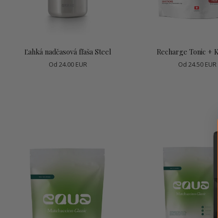
Vybrať možnosti
Vybrať možnos
Ľahká nadčasová fľaša Steel
Recharge Tonic + K
Od
24.00 EUR
Od
24.50 EUR