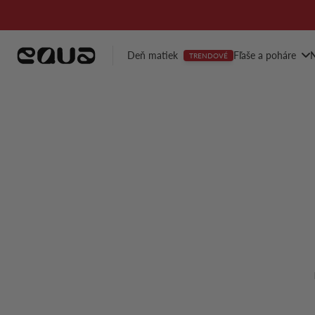
Preskočiť
na
obsah
Deň matiek
Fľaše a poháre
N
TRENDOVÉ