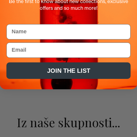
Be the first to know about new collections, exclusive
offers and so much more!
Name
Email
co
 Mix
JOIN THE LIST
Iz naše skupnosti...