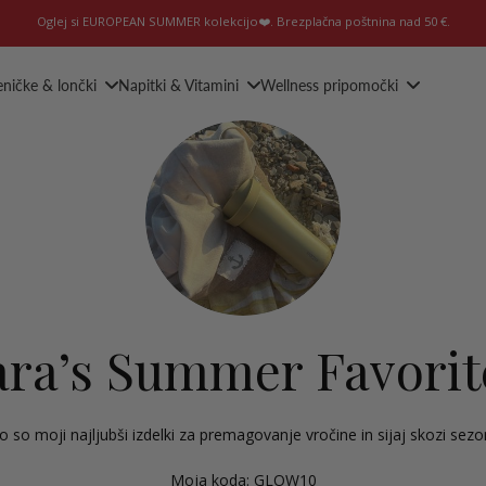
Oglej si EUROPEAN SUMMER kolekcijo❤️. Brezplačna poštnina nad 50 €.
eničke & lončki
Napitki & Vitamini
Wellness pripomočki
ara’s Summer Favorit
o so moji najljubši izdelki za premagovanje vročine in sijaj skozi sez
Moja koda: GLOW10