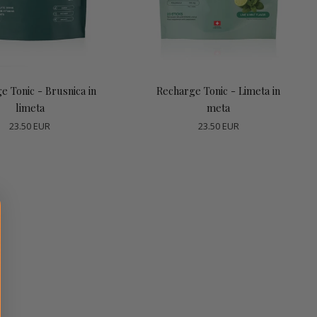
odaj v košarico
Dodaj v košarico
e Tonic - Brusnica in
Recharge Tonic - Limeta in
limeta
meta
23.50 EUR
23.50 EUR