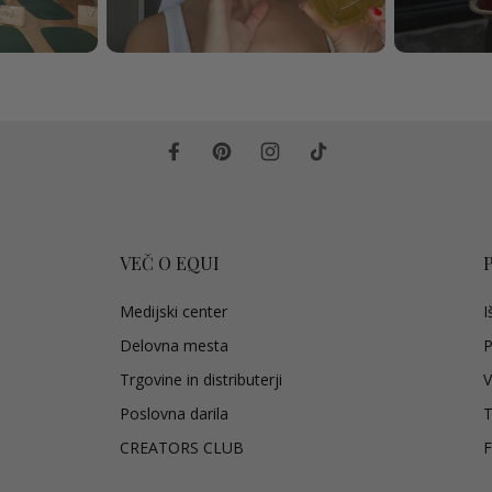
VEČ O EQUI
Medijski center
I
Delovna mesta
P
Trgovine in distributerji
V
Poslovna darila
T
CREATORS CLUB
F