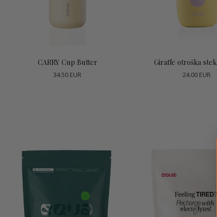
Dodaj v košarico
Dodaj v košari
CARRY Cup Butter
Giraffe otroška stek
34.50 EUR
24.00 EUR