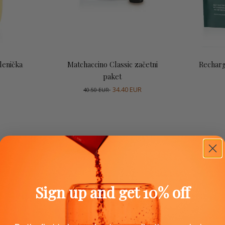
co
Dodaj v košarico
D
lenička
Matchaccino Classic začetni
Recharg
paket
34.40 EUR
40.50 EUR
Sign up and get 10% off