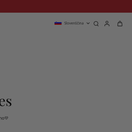
Slovenščina
es
ono💛