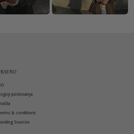
PRAVNO
šči
ogoji poslovanja
račila
erms & conditions
unding Sources