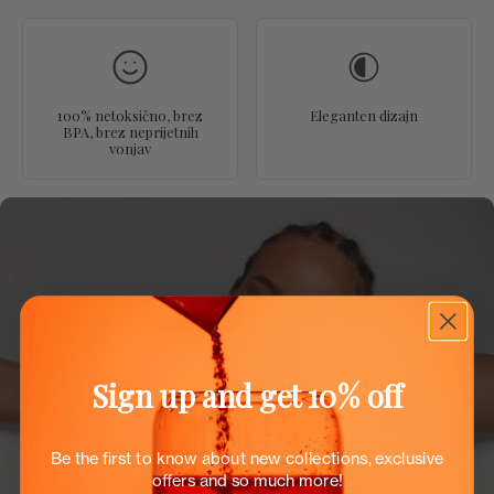
100% netoksično, brez
Eleganten dizajn
BPA, brez neprijetnih
vonjav
Sign up and get 10% off
Be the first to know about new collections, exclusive
offers and so much more!