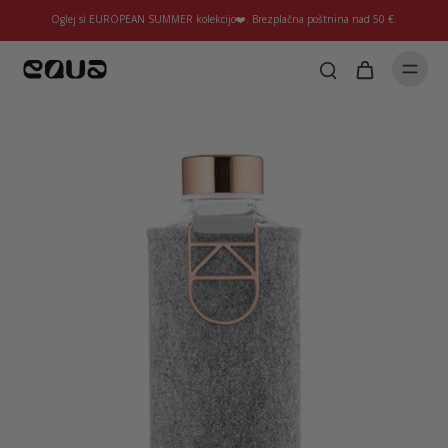
Oglej si EUROPEAN SUMMER kolekcijo❤️. Brezplačna poštnina nad 50 €.