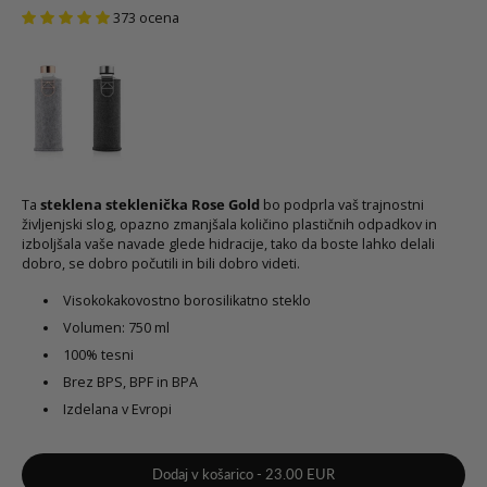
373 ocena
Ta
steklena steklenička Rose Gold
bo podprla vaš trajnostni
življenjski slog, opazno zmanjšala količino plastičnih odpadkov in
izboljšala vaše navade glede hidracije, tako da boste lahko delali
dobro, se dobro počutili in bili dobro videti.
Visokokakovostno borosilikatno steklo
Volumen: 750 ml
100% tesni
Brez BPS, BPF in BPA
Izdelana v Evropi
Dodaj v košarico
-
23.00 EUR