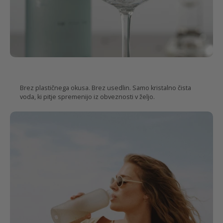
Vse ima
boljši okus
v steklu
Brez plastičnega okusa. Brez usedlin. Samo kristalno čista
voda, ki pitje spremenijo iz obveznosti v željo.